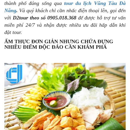
thành phố đáng sống qua
tour du lịch Vũng Tàu Đà
Nẵng
.
Và quý khách chỉ cần nhấc điện thoại lên, gọi đến
với
D2tour theo số 0905.018.368
để được hỗ trợ tư vấn
miễn phí 24/7 và nhận được nhiều ưu đãi hấp dẫn khi
đặt tour.
ẨM THỰC ĐƠN GIẢN NHƯNG CHỨA ĐỰNG
NHIỀU ĐIỂM ĐỘC ĐÁO CẦN KHÁM PHÁ