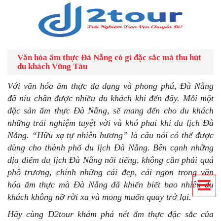
Văn hóa ẩm thực Đà Nẵng có gì đặc sắc mà thu hút
du khách Vũng Tàu
Với văn hóa ẩm thực đa dạng và phong phú, Đà Nẵng
đã níu chân được nhiều du khách khi đến đây. Mỗi một
đặc sản ẩm thực Đà Nẵng, sẽ mang đến cho du khách
những trải nghiệm tuyệt vời và khó phai khi du lịch Đà
Nẵng. “Hữu xạ tự nhiên hương” là câu nói có thể được
dùng cho thành phố du lịch Đà Nẵng. Bên cạnh những
địa điểm du lịch Đà Nẵng nổi tiếng, không cần phải quá
phô trương, chính những cái đẹp, cái ngon trong văn
hóa ẩm thực mà Đà Nẵng đã khiến biết bao nhiêu du
khách không nỡ rời xa và mong muốn quay trở lại.
Hãy cùng D2tour khám phá nét ẩm thực đặc sắc của