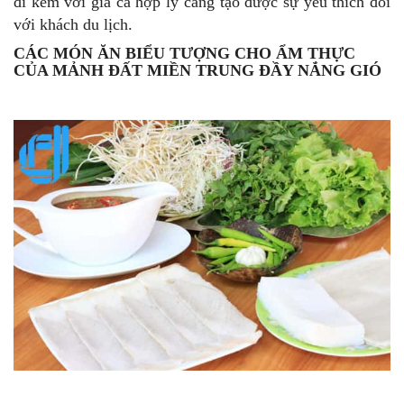
đi kèm với giá cả hợp lý càng tạo được sự yêu thích đối
với khách du lịch.
CÁC MÓN ĂN BIỂU TƯỢNG CHO ẨM THỰC
CỦA MẢNH ĐẤT MIỀN TRUNG ĐẦY NẮNG GIÓ