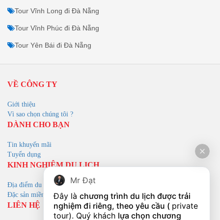
Tour Vĩnh Long đi Đà Nẵng
Tour Vĩnh Phúc đi Đà Nẵng
Tour Yên Bái đi Đà Nẵng
VỀ CÔNG TY
Giới thiệu
Vì sao chọn chúng tôi ?
DÀNH CHO BẠN
Tin khuyến mãi
Tuyển dụng
KINH NGHIỆM DU LỊCH
Mr Đạt
Địa điểm du lịch
Đây là 
chương trình du lịch được trải 
Đặc sản miền trung
nghiệm đi riêng, theo yêu cầu ( 
private 
LIÊN HỆ
tour). Quý khách 
lựa chọn chương 