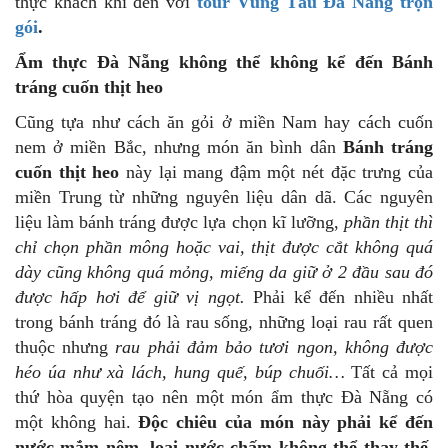
thực khách khi đến với
tour Vũng Tàu Đà Nẵng trọn
gói
.
Ẩm thực Đà Nẵng không thể không kể đến Bánh
tráng cuốn thịt heo
Cũng tựa như cách ăn gỏi ở miền Nam hay cách cuốn
nem ở miền Bắc, nhưng món ăn bình dân
Bánh tráng
cuốn thịt heo
này lại mang đậm một nét đặc trưng của
miền Trung từ những nguyên liệu dân dã. Các nguyên
liệu làm bánh tráng được lựa chọn kĩ lưỡng,
phần thịt thì
chỉ chọn phần mông hoặc vai, thịt được cắt không quá
dày cũng không quá mỏng, miếng da giữ ở 2 đầu sau đó
được hấp hơi để giữ vị ngọt.
Phải kể đến nhiều nhất
trong bánh tráng đó là rau sống, những loại rau rất quen
thuộc nhưng
rau phải đảm bảo tươi ngon, không được
héo úa như xà lách, hung quế, búp chuối…
Tất cả mọi
thứ hòa quyện tạo nên một món ẩm thực Đà Nẵng có
một không hai.
Độc chiêu của món này phải kể đến
nước mắm nêm, loại nước chấm không thể thay thế.