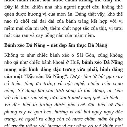
Đây là điều khiến nhà nhà người người đều không thể
quên được hương vị của món ăn. Đúng thật vậy, khó thể
nào từ chối cái dai dai của bánh tráng kết hợp với vị
mềm mại của mì ướt, thêm chút ngọt sắc của thịt, vị tươi
mát của rau và cay nồng nàn của mắm nêm.
Bánh xèo Đà Nẵng – nét đẹp ẩm thực Đà Nẵng
Không to như chiếc bánh xèo ở Sài Gòn, cũng không
nhỏ qá như chiếc bánh khoái ở Huế,
bánh xèo Đà Nẵng
mang một hình dáng đặc trưng vừa phải, hình dáng
của một “Đặc sản Đà Nẵng”.
Được làm từ bột gạo xay
có thêm lòng đỏ trứng và bột nghệ, chiên trên chảo
nóng. Sử dụng hải sản tươi sống là tôm đồng, ăn kèm
với các loại rau sống tươi xanh như hung quế, xà lách…
Và đặc biệt là tương được pha chế đặc biệt từ đậu
phụng xay và gan heo, hương vị bùi bùi ngậy ngậy đặc
trưng, và ngoài ra cũng còn có nước chấm mắm ớt pha
tỏi truyền thồng với hương vị cay nồng có thể khiến mọi