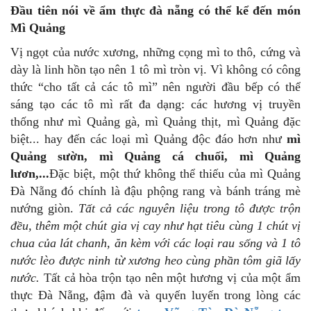
Đầu tiên nói về ẩm thực đà nẵng có thể kể đến món
Mì Quảng
Vị ngọt của nước xương, những cọng mì to thô, cứng và
dày là linh hồn tạo nên 1 tô mì tròn vị. Vì không có công
thức “cho tất cả các tô mì” nên người đầu bếp có thể
sáng tạo các tô mì rất đa dạng: các hương vị truyền
thống như mì Quảng gà, mì Quảng thịt, mì Quảng đặc
biệt... hay đến các loại mì Quảng độc đáo hơn như
mì
Quảng sườn, mì Quảng cá chuối, mì Quảng
lươn,...
Đặc biệt, một thứ không thể thiếu của mì Quảng
Đà Nẵng đó chính là đậu phộng rang và bánh tráng mè
nướng giòn.
Tất cả các nguyên liệu trong tô được trộn
đều, thêm một chút gia vị cay như hạt tiêu cùng 1 chút vị
chua của lát chanh, ăn kèm với các loại rau sống và 1 tô
nước lèo được ninh từ xương heo cùng phần tôm giã lấy
nước.
Tất cả hòa trộn tạo nên một hương vị của một ẩm
thực Đà Nẵng, đậm đà và quyến luyến trong lòng các