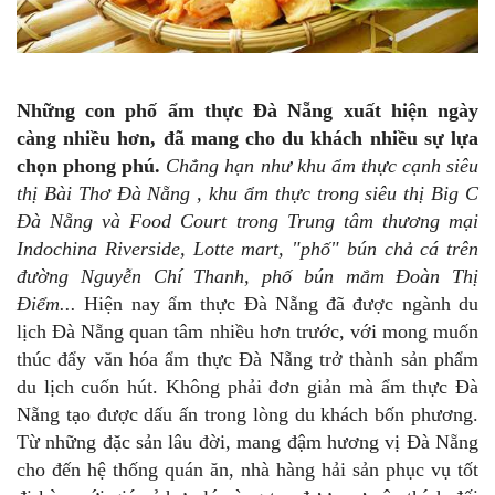
Những con phố ẩm thực Đà Nẵng xuất hiện ngày
càng nhiều hơn, đã mang cho du khách nhiều sự lựa
chọn phong phú.
Chẳng hạn như khu ẩm thực cạnh siêu
thị Bài Thơ Đà Nẵng , khu ẩm thực trong siêu thị Big C
Đà Nẵng và Food Court trong Trung tâm thương mại
Indochina Riverside, Lotte mart, "phố" bún chả cá trên
đường Nguyễn Chí Thanh, phố bún mắm Đoàn Thị
Điểm...
Hiện nay ẩm thực Đà Nẵng đã được ngành du
lịch Đà Nẵng quan tâm nhiều hơn trước, với mong muốn
thúc đẩy văn hóa ẩm thực Đà Nẵng trở thành sản phẩm
du lịch cuốn hút. Không phải đơn giản mà ẩm thực Đà
Nẵng tạo được dấu ấn trong lòng du khách bốn phương.
Từ những đặc sản lâu đời, mang đậm hương vị Đà Nẵng
cho đến hệ thống quán ăn, nhà hàng hải sản phục vụ tốt