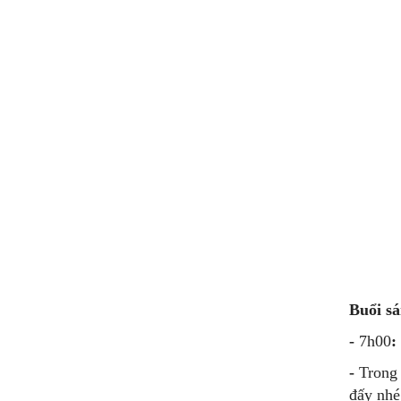
Buổi sá
-
7h00
:
-
Tron
đấy nhé