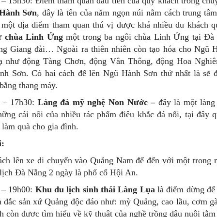
 – 15h30: Điểm tham quan đầu tiên của quý khách trong chu
Hành Sơn
, đây là tên của năm ngọn núi nằm cách trung t
 một địa điểm tham quan thú vị được khá nhiều du khách 
hư
chùa Linh Ứng
một trong ba ngôi chùa Linh Ứng tại Đà
ng Giang đài… Ngoài ra thiên nhiên còn tạo hóa cho Ngũ 
 lạ như động Tàng Chơn, động Vân Thông, động Hoa Nghiê
h Sơn. Có hai cách để lên Ngũ Hành Sơn thứ nhất là sẽ đ
bằng thang máy.
0 – 17h30:
Làng đá mỹ nghệ Non Nước –
đây là một làng
hững cái nôi của nhiều tác phẩm điêu khắc đá nổi, tại đây
 làm quà cho gia đình.
i:
ch lên xe di chuyển vào Quảng Nam để đến với một trong n
 lịch Đà Nẵng 2 ngày là phố cổ Hội An.
 – 19h00:
Khu du lịch sinh thái Làng Lụa
là điểm dừng để 
 đắc sản xứ Quảng độc đáo như: mỳ Quảng, cao lầu, cơm g
h còn được tìm hiểu về kỹ thuật của nghề trồng dâu nuôi tằ