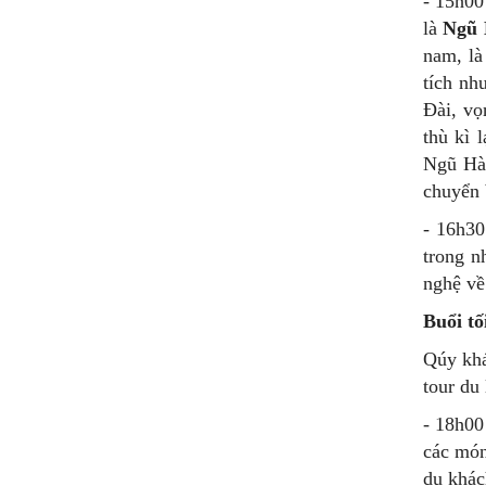
- 15h00
là
Ngũ 
nam, là
tích n
Đài, vọ
thù kì
Ngũ Hàn
chuyển 
- 16h3
trong n
nghệ về
Buổi tố
Qúy khá
tour du
- 18h00
các món
du khác