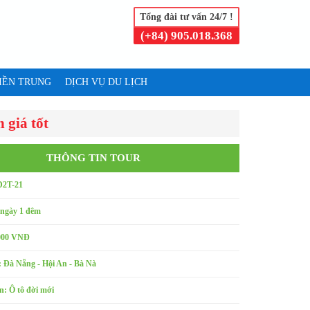
Tổng đài tư vấn 24/7 !
(+84) 905.018.368
IỀN TRUNG
DỊCH VỤ DU LỊCH
 giá tốt
THÔNG TIN TOUR
D2T-21
 ngày 1 đêm
,000 VNĐ
: Đà Nẵng - Hội An - Bà Nà
n: Ô tô đời mới