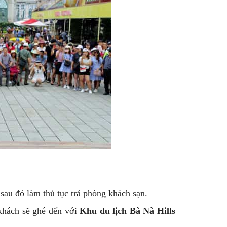
sau đó làm thủ tục trả phòng khách sạn.
khách sẽ ghé đến với
Khu du lịch Bà Nà Hills