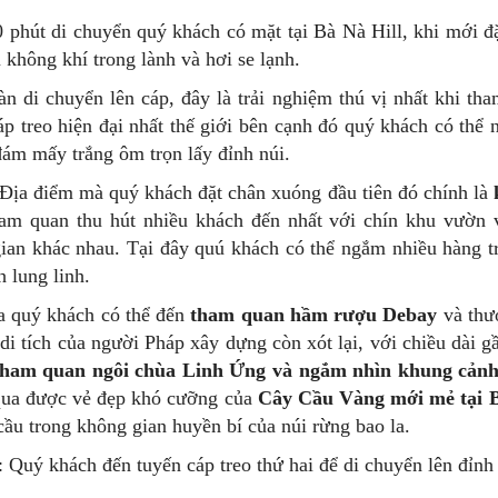
0 phút di chuyển quý khách có mặt tại Bà Nà Hill, khi mới 
 không khí trong lành và hơi se lạnh.
n di chuyển lên cáp, đây là trải nghiệm thú vị nhất khi th
áp treo hiện đại nhất thế giới bên cạnh đó quý khách có th
ám mấy trắng ôm trọn lấy đỉnh núi.
Địa điểm mà quý khách đặt chân xuóng đầu tiên đó chính là
am quan thu hút nhiều khách đến nhất với chín khu vườn 
ian khác nhau. Tại đây quú khách có thể ngắm nhiều hàng t
h lung linh.
a quý khách có thể đến
tham quan hầm rượu Debay
và thư
 di tích của người Pháp xây dựng còn xót lại, với chiều dài 
tham quan ngôi chùa Linh Ứng và ngắm nhìn khung cảnh
ua được vẻ đẹp khó cưỡng của
Cây Cầu Vàng mới mẻ tại B
cầu trong không gian huyền bí của núi rừng bao la.
 Quý khách đến tuyến cáp treo thứ hai để di chuyển lên đỉnh