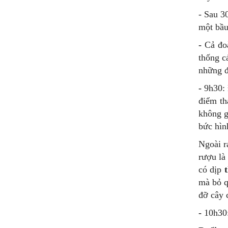
- Sau 3
một bầu
-
Cả đoà
thống c
những đ
-
9h30: 
điểm th
không g
bức hìn
Ngoài r
rượu là
có dịp
mà bỏ q
đỡ cây 
-
10h30: