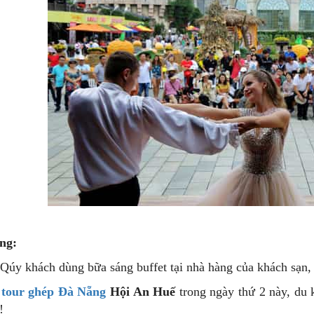
ng:
Qúy khách dùng bữa sáng buffet tại nhà hàng của khách sạn, 
g
tour ghép Đà Nẵng
Hội An Huế
trong ngày thứ 2 này, du 
!