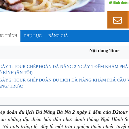
Hình thức: 
G TRÌNH
PHỤ LỤC
BẢNG GIÁ
Nội dung Tour
GÀY 1: TOUR GHÉP ĐOÀN ĐÀ NẴNG 2 NGÀY 1 ĐÊM KHÁM PHÁ
Ổ KÍNH (ĂN TỐI)
GÀY 2: TOUR GHÉP ĐOÀN DU LỊCH ĐÀ NẴNG KHÁM PHÁ CẦU V
ÁNG/ TRƯA)
hép đoàn du lịch Đà Nẵng Bà Nà 2 ngày 1 đêm của D2tour
an những địa điểm hấp dẫn như: danh thắng Ngũ Hành Sơn
Nà hills tráng lệ, đây là một trải nghiệm thiên nhiên tuyệt vờ