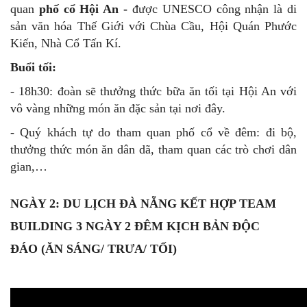
tích và bảo vật quốc gia như:
chùa Tam Thai, Chùa Linh
Ứng
là 2 ngôi chùa cổ, hay ngắm cảnh thơ mộng tại
Vọng Giang Đài, Vọng Hải Đài
và các hang động lung
linh kì ảo và huyền bí như:
động Hoa Nghiêm, động
Huyền Không, động Tàn Chơn
,…
-
17h00: Ssau khi khám phá các hang động xong thì
đoàn di chuyển xuống chân núi để tập trung tham quan
Làng Đá Mỹ Nghệ Non Nước
- là làng đá truyền thống
và lâu đời tại miền Trung.
- 17h30: Đoàn tiếp tục hành trình di chuyển đến thăm
quan
phố cổ Hội An -
được UNESCO công nhận là di
sản văn hóa Thế Giới với
Chùa Cầu, Hội Quán Phước
Kiến, Nhà Cổ Tấn Kí
.
Buổi tối:
- 18h30: đoàn sẽ thưởng thức bữa ăn tối tại Hội An với
vô vàng những món ăn đặc sản tại nơi đây.