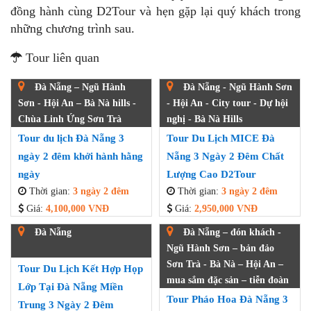
Buổi chiều:
-
13h30: HDV đưa cả đoàn tham quan
Làng Pháp
và
công viên trong nhà
Fantasy Park
- khu trò chơi trong
nhà lớn nhất Việt Nam.
-
15h00:
cả đoàn tập trung và tiến hành lên cáp treo để
trở về Đà Nẵng.
- Xe và HDV đưa đoàn ra sân bay Đà Nẵng nói lời tạm
biệt kết thúc một chuyến hành trình
tour Đà Nẵng 3
ngày 2 đêm
trọn gói
đầy thú vị.
- Nói lời tạm biệt và cảm ơn quý đoàn đã tin tưởng và
đồng hành cùng D2Tour và hẹn gặp lại quý khách trong
những chương trình sau.
Tour liên quan
Đà Nẵng – Ngũ Hành
Đà Nẵng - Ngũ Hành Sơn
Sơn - Hội An – Bà Nà hills -
- Hội An - City tour - Dự hội