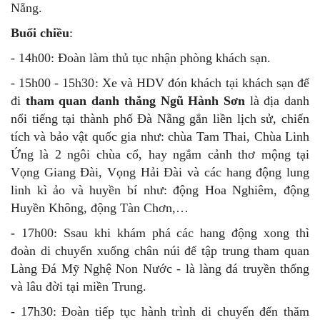
đoàn khám phá những địa điểm du lịch hấp dẫn với:
+
Bảo tàng Chăm
là nơi lưu giữ với nét kiến trúc văn
hoá Chăm-pa độc đáo còn sót lại.
+
Nhà thờ Con Gà
đặc biệt ấn tượng và thu hút du
khách với nét kiến trúc Gothic đặc sắc.
+
Cầu Tình Yêu
là địa điểm check-in sống ảo được
nhiều du khách yêu thích.
Buổi trưa:
- Quý khách dùng bữa trưa nổi tiếng tại nhà hàng ở Đà
Nẵng.
Buổi chiều
:
- 14h00: Đoàn làm thủ tục nhận phòng khách sạn.
- 15h00 - 15h30: Xe và HDV đón khách tại khách sạn để
đi
tham quan danh thắng Ngũ Hành Sơn
là địa danh
nổi tiếng tại thành phố Đà Nẵng gắn liền lịch sử, chiến