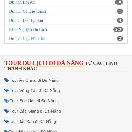
ĐỊA ĐIỂM DU LỊCH
Du lịch Bà Nà
5
Du lịch Sơn Trà
7
Du lịch tắm bùn khoáng
2
Du lịch biển Đà Nẵng
5
Du lịch Quảng Bình
2
Du lịch Quảng Trị
3
Du lịch Huế
7
Du lịch Hội An
10
Du lịch Cù Lao Chàm
1
Du lịch Đảo Lý Sơn
4
Kinh Nghiệm Du Lịch
213
Du lịch Ngũ Hành Sơn
2