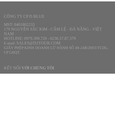
DÀNH CHO BẠN
Tin khuyến mãi
Tuyển dụng
KINH NGHIỆM DU LỊCH
Địa điểm du lịch
Đặc sản miền trung
LIÊN HỆ
Thông tin liên hệ
Hướng dẫn thanh toán
CÔNG TY CP D BLUE
MST: 0401802233
179 NGUYỄN SẮC KIM - CẨM LỆ
ĐÀ NẴNG
VIỆT
-
-
NAM
HOTLINE: 0979.399.729 - 0236.37.87.379
SALES@D2TOUR.COM
E-mail: