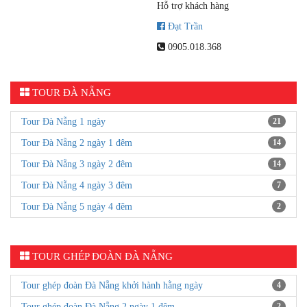
Tour du lịch Đà Nẵng Huế
Tour du lịch đi Đà Nẵng 3
3 ngày 2 đêm trọn gói giá
ngày 2 đêm khởi hành hằng
rẻ | D2tour
ngày
Thời gian:
3 ngày 2 đêm
Thời gian:
3 ngày 2 đêm
Giá:
2,890,000 VNĐ
Giá:
2,790,000 VNĐ
NHÂN VIÊN HỖ TRỢ
Điều hành chung
Ái Diễm
0979.399.729
Hỗ trợ khách hàng
Đạt Trần
0905.018.368
TOUR ĐÀ NẴNG