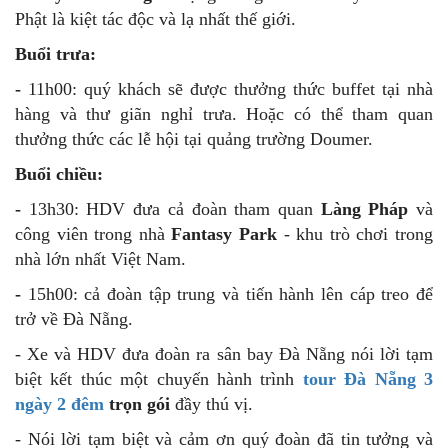
khách sạn để nạp năng lượng cho ngày hôm nay nhé!
- Quý khách chuẩn bị sắp xếp hành lý và làm thủ tục trả
phòng khách sạn.
- 8h00: HDV đón khách cùng nhau
khởi hành đi Bà Nà.
Tại đây chúng ta có thể tham quan
+
Vườn hoa
Tình Yêu
với muôn vàng sắc hoa,
+
Hầm rượu Debay
- có tuổi đời hơn 100 năm tuổi, lưu
trữ những loại rượu quý hiếm.
+
Cây
Cầu Vàng
- tượng trưng như bàn tay của Đức
Phật là kiệt tác độc và lạ nhất thế giới.
Buổi trưa:
-
11h00: quý khách sẽ được thưởng thức
buffet
tại nhà
hàng và thư giãn nghỉ trưa. Hoặc có thể tham quan
thưởng thức các lễ hội tại
quảng trường Doumer.