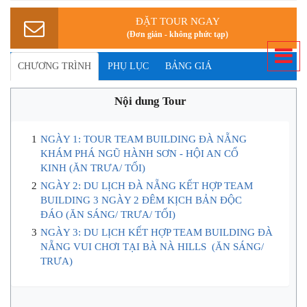
THÔNG TIN TOUR
Mã Tour: D2T-TB
Số ngày: 3 ngày 2 đêm
Giá: 2,290,000 VNĐ
Lịch trình: Đà Nẵng - Ngũ Hành Sơn - Hội An - Sơn Trà - Team Building -
Bà Nà
Phương tiện: Ô tô đời mới
Hình thức: Tổ chức đoàn riêng đón/tiễn tại Đà Nẵng
ĐẶT TOUR NGAY
(Đơn giản - không phức tạp)
CHƯƠNG TRÌNH
PHỤ LỤC
BẢNG GIÁ
Nội dung Tour