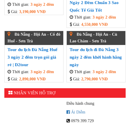
Chùa Linh Ứng Sơn Trà
nghị - Bà Nà Hills
Tour du lịch Đà Nẵng 3
Tour Du Lịch MICE Đà
ngày 2 đêm khởi hành hằng
Nẵng 3 Ngày 2 Đêm Chất
ngày
Lượng Cao D2Tour
Thời gian:
3 ngày 2 đêm
Thời gian:
3 ngày 2 đêm
Giá:
4,100,000 VNĐ
Giá:
2,950,000 VNĐ
Đà Nẵng
Đà Nẵng – đón khách -
Ngũ Hành Sơn – bản đảo
Sơn Trà - Bà Nà – Hội An –
Tour Du Lịch Kết Hợp Họp
mua sắm đặc sản – tiễn đoàn
Lớp Tại Đà Nẵng Miền
Tour Pháo Hoa Đà Nẵng 3
Trung 3 Ngày 2 Đêm
Ngày 2 Đêm Chuẩn 3 Sao
Thời gian:
3 ngày 2 đêm
Quốc Tế Giá Tốt
Giá:
3,190,000 VNĐ
Thời gian:
3 ngày 2 đêm
Giá:
4,550,000 VNĐ
Đà Nẵng - Hội An - Cố đô
Đà Nẵng - Hội An - Cù
Huế - Sơn Trà
Lao Chàm - Sơn Trà