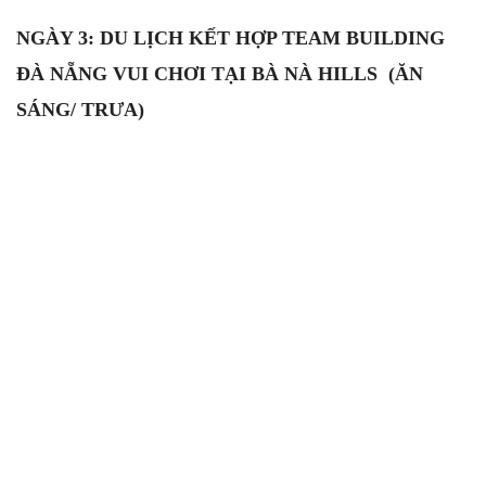
sau hoạt động team building đoàn thể sẽ trở nên gắn kết
và lớn mạnh hơn bao giờ hết.
(Đoàn cũng có thể lên ý tưởng địa điểm chủ đề để
công
ty du lịch Đà Nẵng
D2Tour
lên kịch bản chi tiết để phù
hợp với yêu cầu của mình nhé!).
Buổi tối:
-
19h00: Đoàn ăn tối tại nhà hàng cùng nhau thưởng
thức món ăn đặc sản Đà Nẵng.
- Quý khách tự do khám phá Đà Nẵng về đêm.
NGÀY 3: DU LỊCH KẾT HỢP TEAM BUILDING
ĐÀ NẴNG VUI CHƠI TẠI BÀ NÀ HILLS (ĂN
SÁNG/ TRƯA)