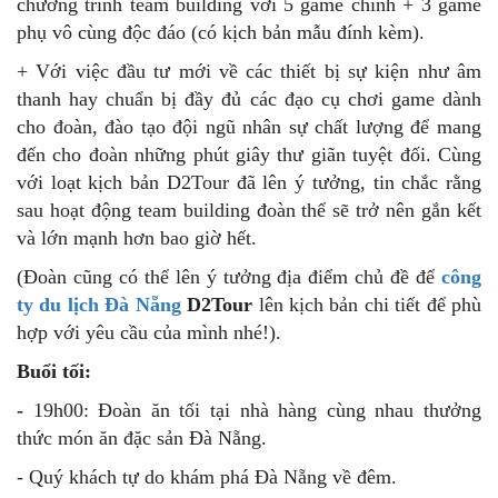
Buổi trưa:
- Đoàn dùng bữa trưa tại nhà hàng với menu đa dạng
những món đặc sản Đà Nẵng
- Xe quay về lại khách sạn nghỉ ngơi để chiều nay tiếp
tục tham gia hoạt động team building vô cùng thú vị.
Buổi chiều:
-
14h00: Quý khách di chuyển ra khu vực biển đã được
set-up cho hoạt động chơi team building.
- Đội ngũ nhân viên của D2Tour đã lên kịch bản cho
chương trình team building với 5 game chính + 3 game
phụ vô cùng độc đáo (có kịch bản mẫu đính kèm).
+ Với việc đầu tư mới về các thiết bị sự kiện như âm
thanh hay chuẩn bị đầy đủ các đạo cụ chơi game dành
cho đoàn, đào tạo đội ngũ nhân sự chất lượng để mang
đến cho đoàn những phút giây thư giãn tuyệt đối. Cùng
với loạt kịch bản D2Tour đã lên ý tưởng, tin chắc rằng