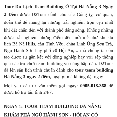
NGÀY 1: TOUR TEAM BUILDING ĐÀ NẴNG
KHÁM PHÁ NGŨ HÀNH SƠN - HỘI AN CỔ
KINH (ĂN TRƯA/ TỐI)
NGÀY 2: DU LỊCH ĐÀ NẴNG KẾT HỢP TEAM
BUILDING 3 NGÀY 2 ĐÊM KỊCH BẢN ĐỘC
ĐÁO (ĂN SÁNG/ TRƯA/ TỐI)
NGÀY 3: DU LỊCH KẾT HỢP TEAM BUILDING ĐÀ
NẴNG VUI CHƠI TẠI BÀ NÀ HILLS (ĂN SÁNG/
TRƯA)
Tour Du Lịch Team Building Ở Tại Đà Nẵng 3 Ngày
2 Đêm
được D2Tour dành cho các Công ty, cơ quan,
đoàn thể để mang lại những trải nghiệm trọn vẹn nhất
khi đặt chân đến với thành phố đáng sống.
Không những
được trải nghiệm những điểm đến mới mẻ như khu du
lịch Bà Nà Hills, cầu Tình Yêu, chùa Linh Ứng Sơn Trà,