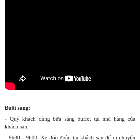
- Quý khách tự do tham quan phố cổ về đêm: đi bộ,
thưởng thức món ăn dân dã, tham quan các trò chơi dân
gian,…
NGÀY 2: DU LỊCH ĐÀ NẴNG KẾT HỢP TEAM
BUILDING 3 NGÀY 2 ĐÊM KỊCH BẢN ĐỘC
ĐÁO (ĂN SÁNG/ TRƯA/ TỐI)