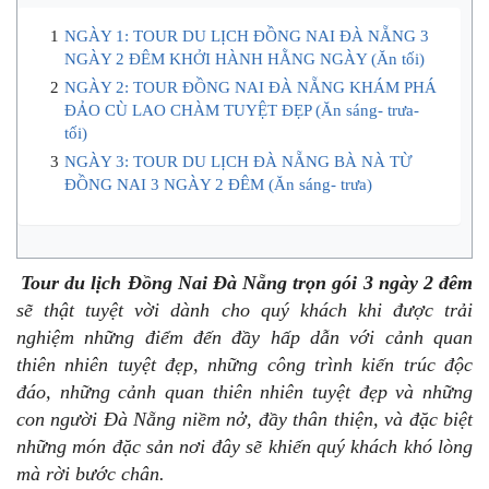
NGÀY 1: TOUR DU LỊCH ĐỒNG NAI ĐÀ NẴNG 3
NGÀY 2 ĐÊM KHỞI HÀNH HẰNG NGÀY (Ăn tối)
NGÀY 2: TOUR ĐỒNG NAI ĐÀ NẴNG KHÁM PHÁ
ĐẢO CÙ LAO CHÀM TUYỆT ĐẸP (Ăn sáng- trưa-
tối)
NGÀY 3: TOUR DU LỊCH ĐÀ NẴNG BÀ NÀ TỪ
ĐỒNG NAI 3 NGÀY 2 ĐÊM (Ăn sáng- trưa)
Tour du lịch Đồng Nai Đà Nẵng trọn gói 3 ngày 2 đêm
sẽ thật tuyệt vời dành cho quý khách khi được trải
nghiệm những điểm đến đầy hấp dẫn với cảnh quan
thiên nhiên tuyệt đẹp, những công trình kiến trúc độc
đáo, những cảnh quan thiên nhiên tuyệt đẹp và những
con người Đà Nẵng niềm nở, đầy thân thiện, và đặc biệt
những món đặc sản nơi đây sẽ khiến quý khách khó lòng
mà rời bước chân.