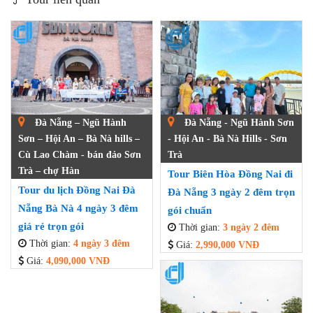
Đà Nẵng – Ngũ Hành
Đà Nẵng - Ngũ Hành Sơn
Sơn – Hội An – Bà Nà hills –
- Hội An - Bà Nà Hills - Sơn
Cù Lao Chàm - bán đảo Sơn
Trà
Trà – chợ Hàn
Tour Biên Hòa Đồng Nai đi
Tour du lịch Đồng Nai Đà
Đà Nẵng 3 ngày 2 đêm trọn
Nẵng Bà Nà 4 ngày 3 đêm
gói chuẩn
giá rẻ trọn gói
Thời gian:
3 ngày 2 đêm
Thời gian:
4 ngày 3 đêm
Giá:
2,990,000 VNĐ
Giá:
4,090,000 VNĐ