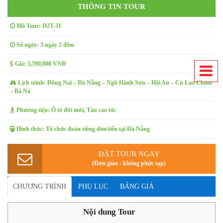
THÔNG TIN TOUR
Mã Tour: D2T-31
Số ngày: 3 ngày 2 đêm
Giá: 3,590,000 VNĐ
Lịch trình: Đồng Nai – Đà Nẵng – Ngũ Hành Sơn – Hội An – Cù Lao Chàm
– Bà Nà
Phương tiện: Ô tô đời mới, Tàu cao tốc
Hình thức: Tổ chức đoàn riêng đón/tiễn tại Đà Nẵng
ĐẶT TOUR NGAY
(Đơn giản - không phức tạp)
CHƯƠNG TRÌNH
PHỤ LỤC
BẢNG GIÁ
Nội dung Tour