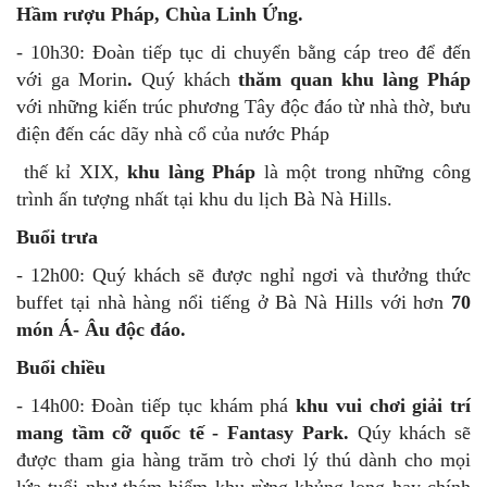
Hầm rượu Pháp, Chùa Linh Ứng.
- 10h30: Đoàn tiếp tục di chuyển bằng cáp treo để đến
với ga Morin
.
Quý khách
thăm quan khu làng Pháp
với những kiến trúc phương Tây độc đáo từ nhà thờ, bưu
điện đến các dãy nhà cổ của nước Pháp
thế kỉ XIX,
khu làng Pháp
là một trong những công
trình ấn tượng nhất tại khu du lịch Bà Nà Hills.
Buổi trưa
- 12h00: Quý khách sẽ được nghỉ ngơi và thưởng thức
buffet tại nhà hàng nổi tiếng ở Bà Nà Hills với hơn
70
món Á- Âu độc đáo.
Buổi chiều
- 14h00: Đoàn tiếp tục khám phá
khu vui chơi giải trí
mang tầm cỡ quốc tế - Fantasy Park.
Qúy khách sẽ
được tham gia hàng trăm trò chơi lý thú dành cho mọi
lứa tuổi như thám hiểm khu rừng khủng long hay chính