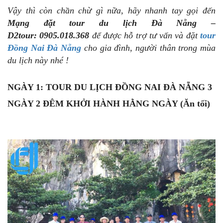
Vậy thì còn chần chừ gì nữa, hãy nhanh tay gọi đến
Mạng đặt tour du lịch Đà Nẵng –
D2tour: 0905.018.368
để được hỗ trợ tư vấn và đặt
tour
Đồng Nai Đà Nẵng
cho gia đình, người thân trong mùa
du lịch này nhé !
NGÀY 1: TOUR DU LỊCH ĐỒNG NAI ĐÀ NẴNG 3
NGÀY 2 ĐÊM KHỞI HÀNH HẰNG NGÀY (Ăn tối)