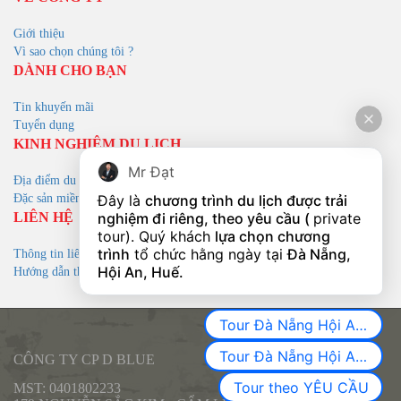
Giới thiệu
Vì sao chọn chúng tôi ?
DÀNH CHO BẠN
Tin khuyến mãi
Tuyển dụng
KINH NGHIỆM DU LỊCH
Mr Đạt
Địa điểm du lịch
Đặc sản miền trung
Đây là 
chương trình du lịch được trải 
LIÊN HỆ
nghiệm đi riêng, theo yêu cầu ( 
private 
tour). Quý khách 
lựa chọn chương 
trình
 tổ chức hằng ngày tại 
Đà Nẵng, 
Thông tin liên hệ
Hội An, Huế.
Hướng dẫn thanh toán
Tour Đà Nẵng Hội An 3 Ngày 2 đêm.
Tour Đà Nẵng Hội An Huế 4 Ngày 3 đêm.
CÔNG TY CP D BLUE
Tour theo YÊU CẦU
MST: 0401802233