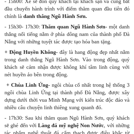
- 15h00: Xe sẽ đón quý khách tại khách sạn và cùng bắt
đầu chuyến hành trình với điểm thăm quan đầu tiên đó
chính là
danh thắng Ngũ Hành Sơn.
- 15h30- 17h30:
Thăm quan Ngũ Hành Sơn-
một danh
thắng nổi tiếng nằm ở phía dông nam của thành phố Đà
Nẵng với những tuyệt tác được tạo hóa ban tặng.
+ Động Huyền Không-
đây là hang động đẹp nhất nằm
trong danh thắng Ngũ Hành Sơn. Vào trong động, quý
khách sẽ cảm nhận được không khí tâm linh cùng với
nét huyền ảo bên trong động.
+ Chùa Linh Ứng-
ngôi chùa cổ nhất trong hệ thống 3
ngôi chùa Linh Ứng tại thành phố Đà Nẵng, được xây
dựng dưới thời vua Minh Mạng với kiến trúc độc đáo và
nhiều câu chuyện linh thiêng xung quanh đó.
- 17h30: Sau khi thăm quan Ngũ Hành Sơn, quý khách
sẽ ghé đến với
Làng đá mỹ nghệ Non Nước
, với những
tác phẩm nghệ thuật đá cẩm thạch được điêu khắc từ