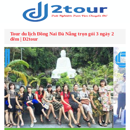
Tour du lịch Đồng Nai Đà Nẵng trọn gói 3 ngày 2
đêm | D2tour