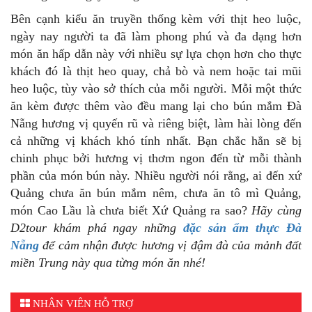
Bên cạnh kiểu ăn truyền thống kèm với thịt heo luộc,
ngày nay người ta đã làm phong phú và đa dạng hơn
món ăn hấp dẫn này với nhiều sự lựa chọn hơn cho thực
khách đó là thịt heo quay, chả bò và nem hoặc tai mũi
heo luộc, tùy vào sở thích của mỗi người. Mỗi một thức
ăn kèm được thêm vào đều mang lại cho bún mắm Đà
Nẵng hương vị quyến rũ và riêng biệt, làm hài lòng đến
cả những vị khách khó tính nhất. Bạn chắc hẳn sẽ bị
chinh phục bởi hương vị thơm ngon đến từ mỗi thành
phần của món bún này. Nhiều người nói rằng, ai đến xứ
Quảng chưa ăn bún mắm nêm, chưa ăn tô mì Quảng,
món Cao Lầu là chưa biết Xứ Quảng ra sao?
Hãy cùng
D2tour khám phá ngay những
đặc sản ẩm thực Đà
Nẵng
để cảm nhận được hương vị đậm đà của mảnh đất
m
iền Trung này qua từng món ăn nhé!
NHÂN VIÊN HỖ TRỢ