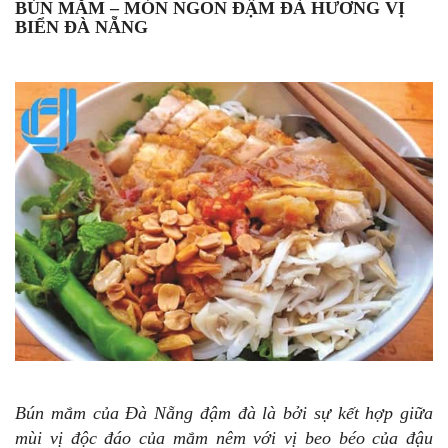
BÚN MẮM
– MÓN NGON ĐẬM ĐÀ HƯƠNG VỊ
BIỂN ĐÀ NẴNG
Bún mắm của Đà Nẵng đậm đà là bởi sự kết hợp giữa
mùi vị độc đáo của mắm nêm với vị beo béo của đậu