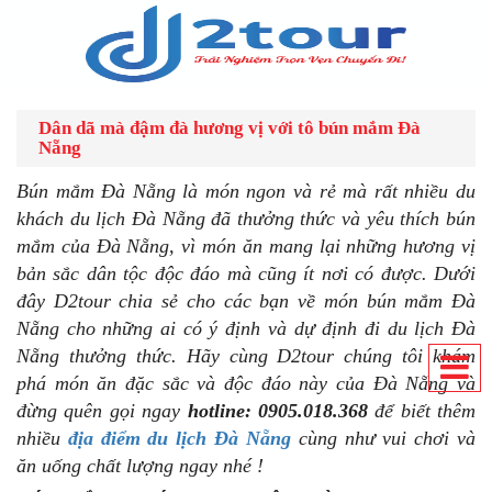
Dân dã mà đậm đà hương vị với tô bún mắm Đà
Nẵng
Bún mắm Đà Nẵng là món ngon và rẻ mà rất nhiều du
khách du lịch Đà Nẵng đã thưởng thức và yêu thích bún
mắm của Đà Nẵng, vì món ăn mang lại những hương vị
bản sắc dân tộc độc đáo mà cũng ít nơi có được. Dưới
đây D2tour chia sẻ cho các bạn về món bún mắm Đà
Nẵng cho những ai có ý định và dự định đi du lịch Đà
Nẵng thưởng thức. Hãy cùng D2tour chúng tôi khám
phá món ăn đặc sắc và độc đáo này của Đà Nẵng và
đừng quên gọi ngay
hotline: 0905.018.368
để biết thêm
nhiều
địa điểm du lịch Đà Nẵng
cùng như vui chơi và
ăn uống
chất lượng
ngay
nhé !