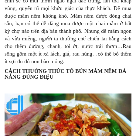
chín sẽ có mùi thơm ngào ngạt đặc trưng, lan tỏa khắp
vùng, quyến rũ mọi khứu giác của thực khách. Để mua
được mắm nêm không khó. Mắm nêm được đóng chai
sẵn, bạn có thể dễ dàng mua được một chai mắm ở bất
kỳ chợ nào trên địa bàn thành phố. Nhưng để mắm ngon
và vừa miệng, người ta thường chế chiến lại bằng cách
cho thêm đường, chanh, tỏi ớt, nước trái thơm…Rau
sống gồm một ít xà lách, giá, rau húng…có thể bỏ thêm
ít sợi đu đủ non bào mỏng.
CÁCH THƯỞNG THỨC TÔ BÚN MẮM NÊM ĐÀ
NẴNG ĐÚNG ĐIỆU