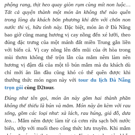
phộng rang, thịt heo quay giòn rụm cùng mít non luộc…
Tất cả quyện thành một món ăn không thể nào quên
trong lòng du khách bốn phương khi đến với chốn non
nước thi vị, hữu tình này.
Đặc biệt, món ăn ở Đà Nẵng
bao giờ cũng mang hương vị cay nồng đến xé lưỡi, theo
đúng đặc trưng của một mảnh đất miền Trung gắn liền
với biển cả. Vị cay nồng lên đến mũi của ớt hòa trong
mùi thơm không thể trộn lẫn của mắm nêm làm nên
hương vị đậm đà của một tô bún mắm mà du khách dù
chỉ mới ăn lần đầu cũng khó có thể quên được khi
thưởng thức món ngon này với
tour du lịch Đà Nẵng
trọn gói
cùng D2tour.
Đúng như tên gọi, món ăn này gồm hai thành phần
không thể thiếu là bún và mắm. Món này ăn kèm với rau
sống, gồm các loại như: xà lách, rau húng, giá đỗ, dưa
leo…
Mắm nêm được làm từ cá cơm rửa sạch bởi nước
biển, ướp với muối theo công thức lưu truyền. Khi mắm