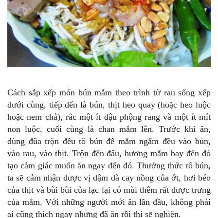
Cách sắp xếp món bún mắm theo trình từ rau sống xếp
dưới cùng, tiếp đến là bún, thịt heo quay (hoặc heo luộc
hoặc nem chả), rắc một ít đậu phộng rang và một ít mít
non luộc, cuối cùng là chan mắm lên. Trước khi ăn,
dùng đũa trộn đều tô bún để mắm ngấm đều vào bún,
vào rau, vào thịt. Trộn đến đâu, hương mắm bay đến đó
tạo cảm giác muốn ăn ngay đến đó. Thưởng thức tô bún,
ta sẽ cảm nhận được vị đậm đà cay nồng của ớt, hơi béo
của thịt và bùi bùi của lạc lại có mùi thêm rất được trưng
của mắm. Với những người mới ăn lần đầu, không phải
ai cũng thích ngay nhưng đã ăn rồi thì sẽ nghiện.